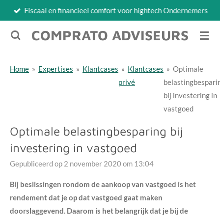
Fiscaal en financieel comfort voor hightech Ondernemers
Ga
direct
COMPRATO ADVISEURS
naar
de
hoofdinhoud
Home
»
Expertises
»
Klantcases
»
Klantcases
»
Optimale
privé
belastingbespari
bij investering in
vastgoed
Optimale belastingbesparing bij
investering in vastgoed
Gepubliceerd op 2 november 2020 om 13:04
Bij beslissingen rondom de aankoop van vastgoed is het
rendement dat je op dat vastgoed gaat maken
doorslaggevend. Daarom is het belangrijk dat je bij de