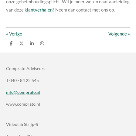
onze geheimhoudingsplicht. Wil je meer weten naar aanleiding
van deze
klantverhalen
? Neem dan contact met ons op.
«
Vorige
Volgende
»
D
D
S
D
e
e
h
e
l
e
a
l
e
l
r
e
n
e
n
Comprato Adviseurs
T 040 - 84 22 545
info@comprato.nl
www.comprato.nl
Videolab Strijp-S