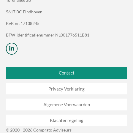
Torenallee 20
5617 BC Eindhoven
KvK nr.
17138245
BTW
-identificatienummer NL001776511B81
L
i
n
k
e
Contact
d
I
n
Privacy Verklaring
Algemene Voorwaarden
Klachtenregeling
© 2020 - 2026 Comprato Adviseurs