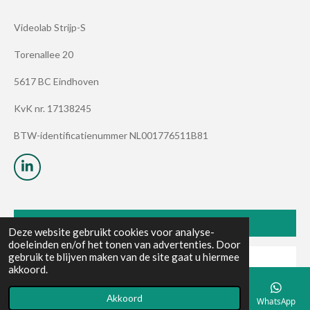
Videolab Strijp-S
Torenallee 20
5617 BC Eindhoven
KvK nr.
17138245
BTW
-identificatienummer NL001776511B81
L
i
n
k
e
Contact
Deze website gebruikt cookies voor analyse-
d
doeleinden en/of het tonen van advertenties. Door
I
gebruik te blijven maken van de site gaat u hiermee
n
Privacy Verklaring
akkoord.
Algemene Voorwaarden
Akkoord
E-mailadres
Telefoonnummer
Kaart
LinkedIn
WhatsApp