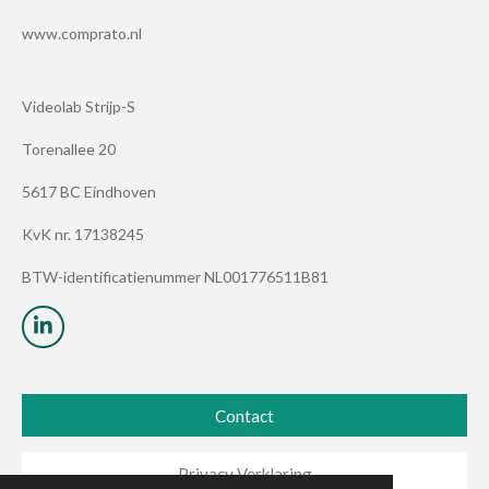
www.comprato.nl
Videolab Strijp-S
Torenallee 20
5617 BC Eindhoven
KvK nr.
17138245
BTW
-identificatienummer NL001776511B81
L
i
n
k
e
Contact
d
I
n
Privacy Verklaring