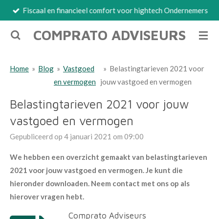
Fiscaal en financieel comfort voor hightech Ondernemers
Ga
direct
COMPRATO ADVISEURS
naar
de
hoofdinhoud
Home
»
Blog
»
Vastgoed
»
Belastingtarieven 2021 voor
en vermogen
jouw vastgoed en vermogen
Belastingtarieven 2021 voor jouw
vastgoed en vermogen
Gepubliceerd op 4 januari 2021 om 09:00
We hebben een overzicht gemaakt van belastingtarieven
2021 voor jouw vastgoed en vermogen. Je kunt die
hieronder downloaden. Neem contact met ons op als
hierover vragen hebt.
Comprato Adviseurs