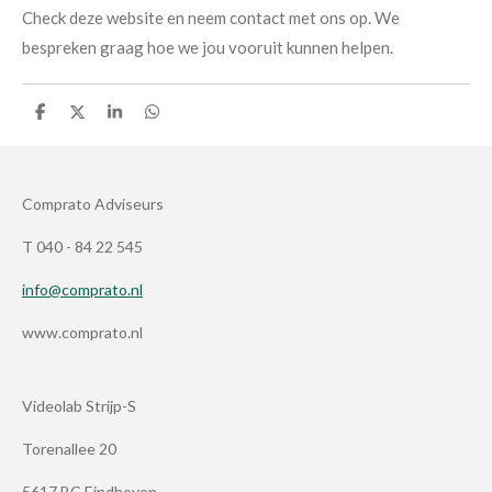
Check deze website en neem contact met ons op. We
bespreken graag hoe we jou vooruit kunnen helpen.
D
D
S
D
e
e
h
e
l
e
a
l
e
l
r
e
n
e
n
Comprato Adviseurs
T 040 - 84 22 545
info@comprato.nl
www.comprato.nl
Videolab Strijp-S
Torenallee 20
5617 BC Eindhoven